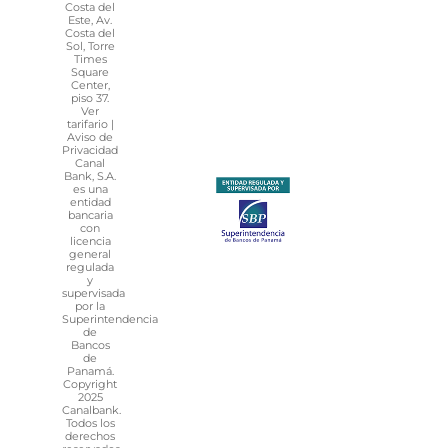
Costa del
Este, Av.
Costa del
Sol, Torre
Times
Square
Center,
piso 37.
Ver
tarifario
|
Avi
so de
Priva
cidad
Canal
Bank, S.A.
es una
entidad
bancaria
con
licencia
general
regulada
y
supervisada
por la
Superintendencia
de
Bancos
de
Panamá.
Copyright
2025
Canalbank.
Todos los
derechos